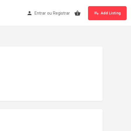
ore 3
Entrar
ou
Registrar
Add Listing